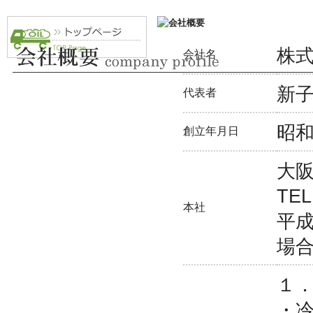
株
会社名
新
代表者
昭
創立年月日
大阪
TEL
本社
平成
場
１
・冷