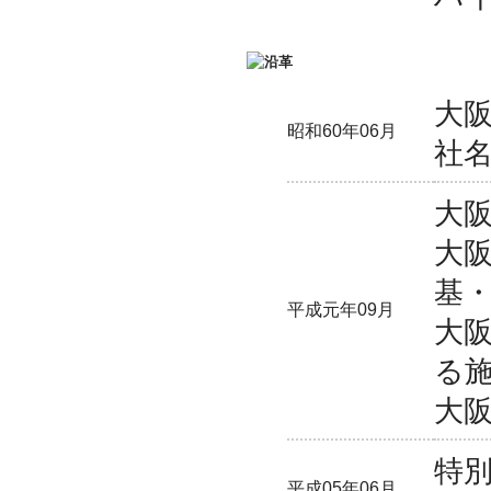
大
昭和60年06月
社
大
大阪
基
平成元年09月
大阪
る
大阪
特
平成05年06月