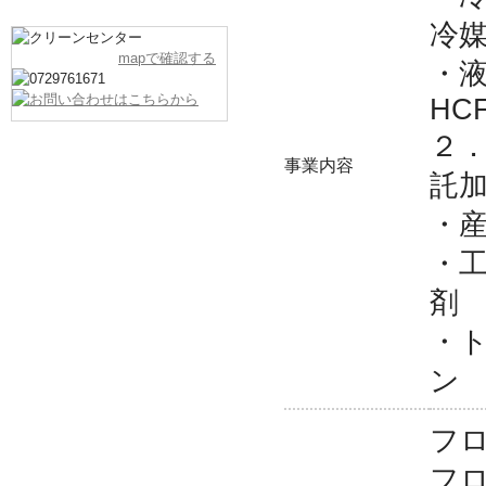
冷
mapで確認する
・液
HCF
２
事業内容
託
・
・
剤
・
ン
フ
フロ