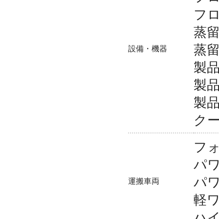
フ
蒸留
蒸留
設備・機器
製品
製品
製品
クー
フ
パワ
パワ
運搬車両
軽
ハ