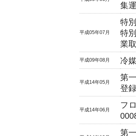
集
特
特
平成05年07月
業
冷
平成09年08月
第
平成14年05月
登
フ
平成14年06月
00
第